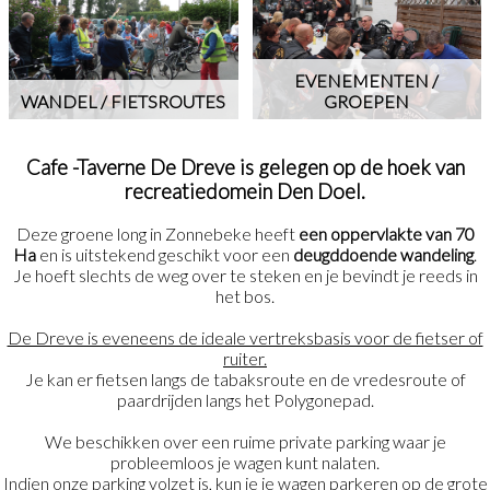
EVENEMENTEN /
WANDEL / FIETSROUTES
GROEPEN
Cafe -Taverne De Dreve is gelegen op de hoek van
recreatiedomein Den Doel.
Deze groene long in Zonnebeke heeft
een oppervlakte van 70
Ha
en is uitstekend geschikt voor een
deugddoende wandeling
.
Je hoeft slechts de weg over te steken en je bevindt je reeds in
het bos.
De Dreve is eveneens de ideale vertreksbasis voor de fietser of
ruiter.
Je kan er fietsen langs de tabaksroute en de vredesroute of
paardrijden langs het Polygonepad.
We beschikken over een ruime private parking waar je
probleemloos je wagen kunt nalaten.
Indien onze parking volzet is, kun je je wagen parkeren op de grote