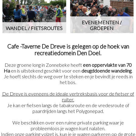
EVENEMENTEN /
WANDEL / FIETSROUTES
GROEPEN
Cafe -Taverne De Dreve is gelegen op de hoek van
recreatiedomein Den Doel.
Deze groene long in Zonnebeke heeft
een oppervlakte van 70
Ha
en is uitstekend geschikt voor een
deugddoende wandeling
.
Je hoeft slechts de weg over te steken en je bevindt je reeds in
het bos.
De Dreve is eveneens de ideale vertreksbasis voor de fietser of
ruiter.
Je kan er fietsen langs de tabaksroute en de vredesroute of
paardrijden langs het Polygonepad.
We beschikken over een ruime private parking waar je
probleemloos je wagen kunt nalaten.
Indien onze parking volzet is, kun je je wagen parkeren op de grote